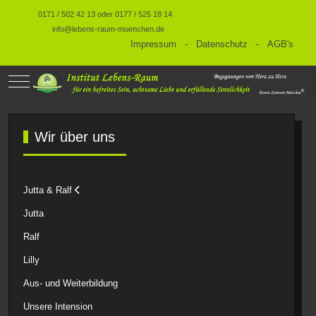
0171 / 502 42 13 oder 0177 / 525 18 14
info@lebens-raum-muenchen.de
Impressum
-
Datenschutz
-
AGB's
Mobile Menu Toggle
Wir über uns
Jutta & Ralf
Jutta
Ralf
Lilly
Aus- und Weiterbildung
Unsere Intension