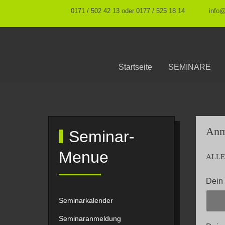
0171 / 502 42 13 oder 0177 / 525 18 14
info
Startseite
SEMINARE
Anm
Seminar-
Menue
ALLE
Dein
Seminarkalender
Seminaranmeldung