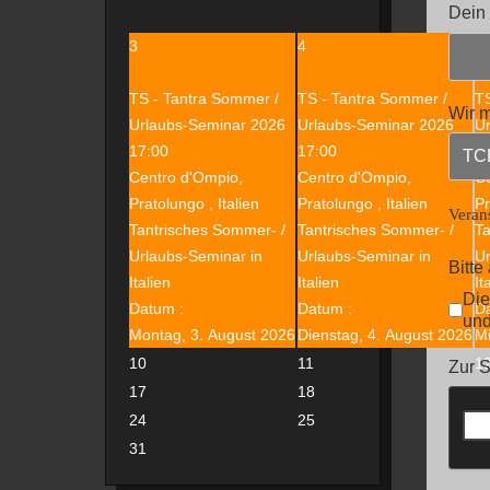
Dein
3
4
5
TS - Tantra Sommer /
TS - Tantra Sommer /
TS
Wir 
Urlaubs-Seminar 2026
Urlaubs-Seminar 2026
U
17:00
17:00
1
Centro d'Ompio,
Centro d'Ompio,
Ce
Pratolungo , Italien
Pratolungo , Italien
Pr
Veran
Tantrisches Sommer- /
Tantrisches Sommer- /
Ta
Urlaubs-Seminar in
Urlaubs-Seminar in
Ur
Bitte
Italien
Italien
It
Die
Datum :
Datum :
D
und
Montag, 3. August 2026
Dienstag, 4. August 2026
Mi
10
11
1
Zur S
17
18
1
24
25
2
31