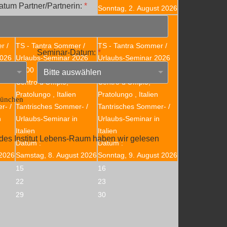
atum Partner/Partnerin:
*
Sonntag, 2. August 2026
8
9
r /
TS - Tantra Sommer /
TS - Tantra Sommer /
Seminar-Datum:
*
2026
Urlaubs-Seminar 2026
Urlaubs-Seminar 2026
17:00
17:00
Centro d'Ompio,
Centro d'Ompio,
Pratolungo , Italien
Pratolungo , Italien
München
r- /
Tantrisches Sommer- /
Tantrisches Sommer- /
n
Urlaubs-Seminar in
Urlaubs-Seminar in
Italien
Italien
des Institut Lebens-Raum haben wir gelesen
Datum :
Datum :
 2026
Samstag, 8. August 2026
Sonntag, 9. August 2026
15
16
22
23
29
30