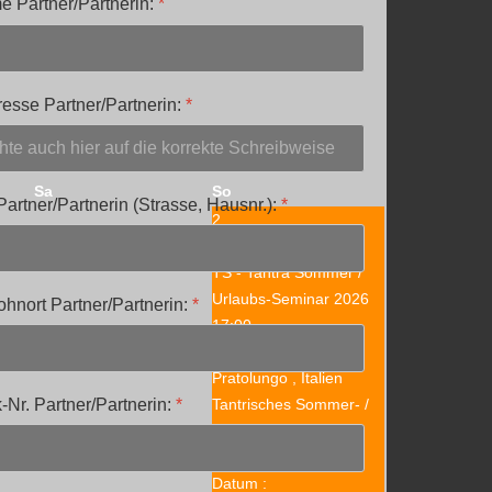
 Partner/Partnerin:
*
esse Partner/Partnerin:
*
Sa
So
artner/Partnerin (Strasse, Hausnr.):
*
2
TS - Tantra Sommer /
Urlaubs-Seminar 2026
hnort Partner/Partnerin:
*
17:00
Centro d'Ompio,
1
Pratolungo , Italien
Tantrisches Sommer- /
-Nr. Partner/Partnerin:
*
Urlaubs-Seminar in
Italien
Datum :