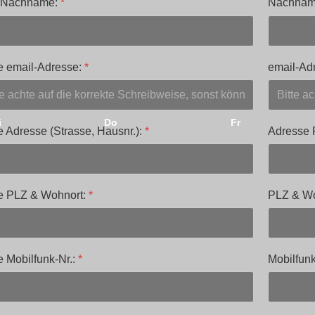
 Nachname:
*
Nachname
e email-Adresse:
*
email-Adr
i
Do
Fr
 Adresse (Strasse, Hausnr.):
*
Adresse P
e PLZ & Wohnort:
*
PLZ & Wo
 Mobilfunk-Nr.:
*
Mobilfunk