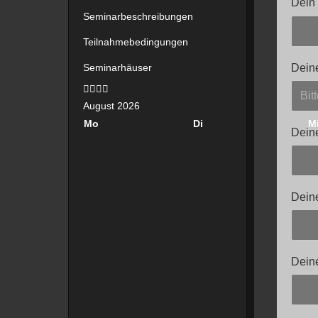
Dein
Seminarbeschreibungen
Teilnahmebedingungen
Dein
Seminarhäuser
Vorheriges
Vorheriger
Nächstes
Nächstes
Jahr
Monat
Jahr
Monat
August 2026
Mo
Di
M
Deine
Dein
Deine