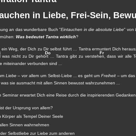
auchen in Liebe, Frei-Sein, Bew
nung an das wunderbare Buch "
Eintauchen in die absolute Liebe
" von
emühen:
Was bedeutet Tantra wirklich
?
t ein Weg, der Dich zu Dir selbst führt … Tantra ermuntert Dich heraus
i
Do
Fr
nd was nicht zu Dir gehört … Tantra gibt zu verstehen, dass wir alle 
e miteinander verbunden sind ...
 um
Liebe
– vor allem um Selbst-Liebe ... es geht um
Freiheit
– um das 
s was sie ausmacht mit allen Sinnen bewusst wahrzunehmen ...
m Seminar erwartet Dich eine Reise durch die inspirierenden Gedanken
ist der Ursprung von allem?
n Körper als Tempel Deiner Seele
 allen Sinnen wahrnehmen
 der Selbstliebe zur Liebe zum anderen