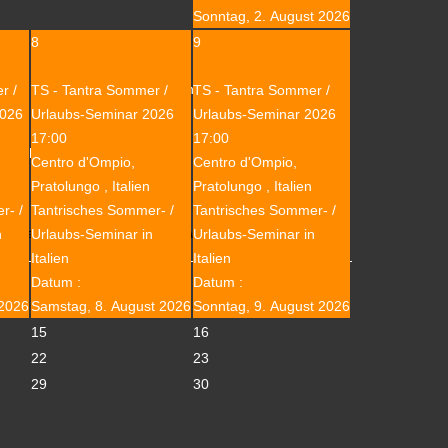
Sonntag, 2. August 2026
8
9
tionen, Trance-Reisen, Bewegung und Begegnungen in
r /
TS - Tantra Sommer /
TS - Tantra Sommer /
2026
Urlaubs-Seminar 2026
Urlaubs-Seminar 2026
17:00
17:00
in
gehen möchtest ...
Centro d'Ompio,
Centro d'Ompio,
Pratolungo , Italien
Pratolungo , Italien
r- /
Tantrisches Sommer- /
Tantrisches Sommer- /
eminarpauschale, Kurtaxe (s. Anhang)
n
Urlaubs-Seminar in
Urlaubs-Seminar in
Italien
Italien
Datum :
Datum :
 2026
Samstag, 8. August 2026
Sonntag, 9. August 2026
15
16
22
23
29
30