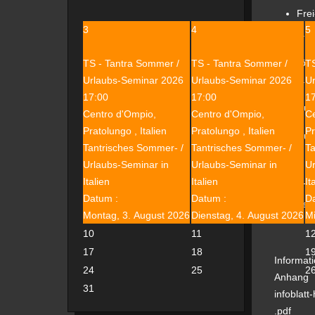
Fre
3
4
5
u.v.
Wir möch
TS - Tantra Sommer /
TS - Tantra Sommer /
TS
Achtsamk
Urlaubs-Seminar 2026
Urlaubs-Seminar 2026
U
17:00
17:00
1
Wir freu
Centro d'Ompio,
Centro d'Ompio,
Ce
Pratolungo , Italien
Pratolungo , Italien
Pr
Wir freue
Tantrisches Sommer- /
Tantrisches Sommer- /
Ta
*)
zzgl. 
Urlaubs-Seminar in
Urlaubs-Seminar in
Ur
Italien
Italien
It
Datum :
Datum :
D
Bitte be
Montag, 3. August 2026
Dienstag, 4. August 2026
Mi
10
11
1
17
18
1
Informat
24
25
2
Anhang
31
infoblat
.pdf