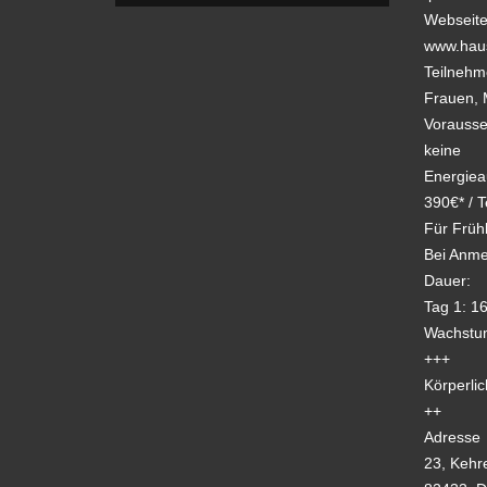
Webseit
www.hau
Teilnehm
Frauen, 
Vorausse
keine
Energiea
390€* / T
Für Früh
Bei Anme
Dauer:
Tag 1: 16
Wachstum
+++
Körperlic
++
Adresse
23, Kehr