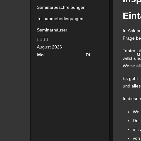
Seminarbeschreibungen
Eint
Teilnahmebedingungen
Seminarhäuser
In Anleh
Vorheriges
Vorheriger
Nächstes
Nächstes
Frage b
Jahr
Monat
Jahr
Monat
August 2026
Tantra is
Mo
Di
M
willst u
Weise all
Es geht
und alle
In diese
Wo 
Dei
mit
von