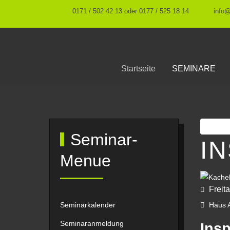
0171 / 502 42 13 oder 0177 / 525 18 14
info
Startseite
SEMINARE
Druc
Seminar-
I
Menue
Freit
Seminarkalender
Haus 
Seminaranmeldung
Insp