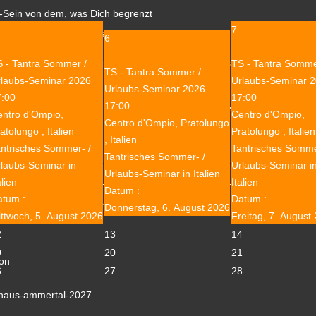
i-Sein von dem, was Dich begrenzt
7
a.m. - soweit wir in dieser kurzen Zeit kommen ...
6
ten all diese Themen spürbar machen - in Übungsstrukturen, Medita
 - Tantra Sommer /
TS - Tantra Somme
TS - Tantra Sommer /
eit.
rlaubs-Seminar 2026
Urlaubs-Seminar 
Urlaubs-Seminar 2026
7:00
17:00
17:00
en uns, wenn Du diesen Weg zu mehr
Liebe
,
Frei-Sein
und
Bewusst-Se
ntro d'Ompio,
Centro d'Ompio,
Centro d'Ompio, Pratolungo
atolungo , Italien
Pratolungo , Italien
n uns auf Dich!
, Italien
ntrisches Sommer- /
Tantrisches Somme
Tantrisches Sommer- /
Unterkunft und Verpflegung (Brunch, Kaffee & Kuchen, Abend essen), S
laubs-Seminar in
Urlaubs-Seminar i
Urlaubs-Seminar in Italien
alien
Italien
Datum :
atum :
Datum :
achte:
Dieses Seminar ist kein Massage-Seminar!
Donnerstag, 6. August 2026
ttwoch, 5. August 2026
Freitag, 7. August
2
13
14
9
20
21
ion
6
27
28
t-haus-ammertal-2027