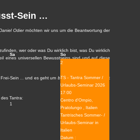
usst-Sein …
Daniel Odier
möchten wir uns um die Beantwortung der
zufinden, wer oder was Du wirklich bist, was Du wirklich
Sa
So
Teil eines universellen Bewusstseins sind und auf diese
2
TS - Tantra Sommer /
Frei-Sein ... und es geht um
bewusst Sein
– diese Welt
Urlaubs-Seminar 2026
17:00
 des Tantra:
Centro d'Ompio,
1
Pratolungo , Italien
Tantrisches Sommer- /
Urlaubs-Seminar in
Italien
Datum :