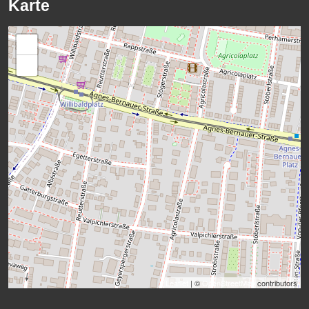
Karte
+
−
Leaflet
| ©
OpenStreetMap
contributors