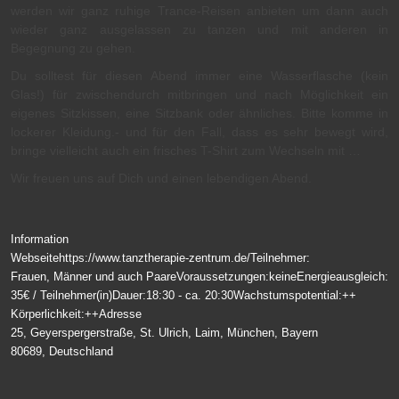
werden wir ganz ruhige Trance-Reisen anbieten um dann auch
wieder ganz ausgelassen zu tanzen und mit anderen in
Begegnung zu gehen.
Du solltest für diesen Abend immer eine Wasserflasche (kein
Glas!) für zwischendurch mitbringen und nach Möglichkeit ein
eigenes Sitzkissen, eine Sitzbank oder ähnliches. Bitte komme in
lockerer Kleidung.- und für den Fall, dass es sehr bewegt wird,
bringe vielleicht auch ein frisches T-Shirt zum Wechseln mit …
Wir freuen uns auf Dich und einen lebendigen Abend.
Information
Webseite
https://www.tanztherapie-zentrum.de/
Teilnehmer:
Frauen, Männer und auch Paare
Voraussetzungen:
keine
Energieausgleich:
35€ / Teilnehmer(in)
Dauer:
18:30 - ca. 20:30
Wachstumspotential:
++
Körperlichkeit:
++
Adresse
25, Geyerspergerstraße, St. Ulrich, Laim, München, Bayern
80689, Deutschland