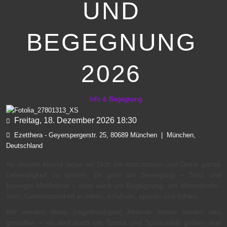
UND
BEGEGNUNG
2026
Info & Begegnung
Freitag, 18. Dezember 2026
18:30
Ezetthera - Geyerspergerstr. 25, 80689 München
|
München,
Deutschland
An diesem Abend laden wir Dich ein loszulassen und Deine ganze
Lebendigkeit zu spüren. Es geht um Bewegung – Tanz und
bewegte Meditation – aber auch um Begegnung, um Miteinander-
Sein, Gemeinsamkeit er-leben, erfahren, spüren und fühlen.
Wir werden diese (regelmäßigen) Abende immer wieder neu
gestalten – es wird auch um Tantra und Spiritualität gehen, mal