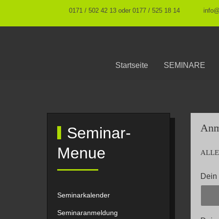
0171 / 502 42 13 oder 0177 / 525 18 14
info
Startseite
SEMINARE
Anm
Seminar-
Menue
ALLE
Dein
Seminarkalender
Seminaranmeldung