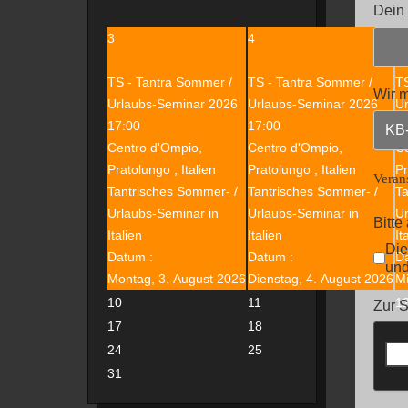
Dein
3
4
5
TS - Tantra Sommer /
TS - Tantra Sommer /
TS
Wir 
Urlaubs-Seminar 2026
Urlaubs-Seminar 2026
U
17:00
17:00
1
Centro d'Ompio,
Centro d'Ompio,
Ce
Pratolungo , Italien
Pratolungo , Italien
Pr
Veran
Tantrisches Sommer- /
Tantrisches Sommer- /
Ta
Urlaubs-Seminar in
Urlaubs-Seminar in
Ur
Bitte
Italien
Italien
It
Die
Datum :
Datum :
D
und
Montag, 3. August 2026
Dienstag, 4. August 2026
Mi
10
11
1
Zur S
17
18
1
24
25
2
31