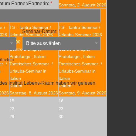
atum Partner/Partnerin:
*
Sonntag, 2. August 2026
8
9
r /
TS - Tantra Sommer /
TS - Tantra Sommer /
Seminar-Datum:
*
2026
Urlaubs-Seminar 2026
Urlaubs-Seminar 2026
17:00
17:00
Centro d'Ompio,
Centro d'Ompio,
Pratolungo , Italien
Pratolungo , Italien
München
r- /
Tantrisches Sommer- /
Tantrisches Sommer- /
n
Urlaubs-Seminar in
Urlaubs-Seminar in
Italien
Italien
des Institut Lebens-Raum haben wir gelesen
Datum :
Datum :
 2026
Samstag, 8. August 2026
Sonntag, 9. August 2026
15
16
22
23
29
30