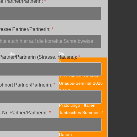
 Partner/Partnerin:
*
esse Partner/Partnerin:
*
Sa
So
artner/Partnerin (Strasse, Hausnr.):
*
2
TS - Tantra Sommer /
Urlaubs-Seminar 2026
hnort Partner/Partnerin:
*
17:00
Centro d'Ompio,
1
Pratolungo , Italien
Tantrisches Sommer- /
-Nr. Partner/Partnerin:
*
Urlaubs-Seminar in
Italien
Datum :