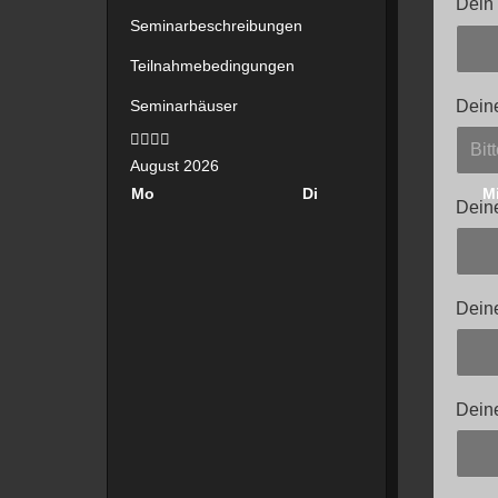
Dein
Seminarbeschreibungen
Teilnahmebedingungen
Dein
Seminarhäuser
Vorheriges
Vorheriger
Nächstes
Nächstes
Jahr
Monat
Jahr
Monat
August 2026
Mo
Di
M
Deine
Dein
Deine