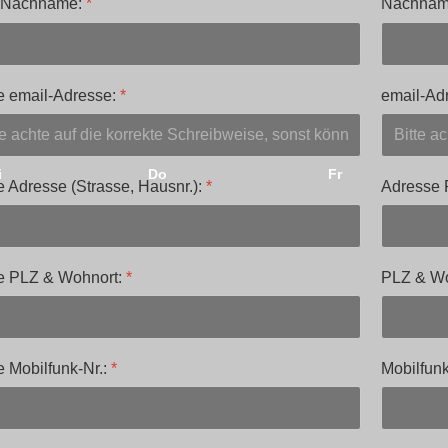
 Nachname:
*
Nachname
e email-Adresse:
*
email-Adr
i
Do
Fr
 Adresse (Strasse, Hausnr.):
*
Adresse P
e PLZ & Wohnort:
*
PLZ & Wo
 Mobilfunk-Nr.:
*
Mobilfunk