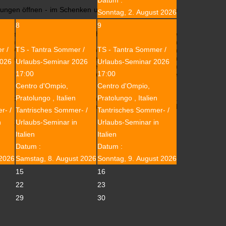
ührungen öffnen - im Schenken und Annehmen - die Euch
Sonntag, 2. August 2026
8
9
s
(des männlichen Intimbereichs) wird vor allem Deine
eit mehr Energien freigesetzt, wenn die Berührung von
r /
TS - Tantra Sommer /
TS - Tantra Sommer /
der Achtsamkeit erfolgt – so kannst Du die intimen
erraschen lassen. Kannst lernen, auf einem hohen
2026
Urlaubs-Seminar 2026
Urlaubs-Seminar 2026
t Du mit den in Dir freigesetzten Energien auch Deinem
17:00
17:00
 bestimmst Du selbst, wie weit Du Dich für die intime
Centro d'Ompio,
Centro d'Ompio,
Pratolungo , Italien
Pratolungo , Italien
t und geben Dir viel Gelegenheit Dich selbst zu spüren.
tät. Öffne Dich für die ganzheitliche Berührung - und
r- /
Tantrisches Sommer- /
Tantrisches Sommer- /
n
Urlaubs-Seminar in
Urlaubs-Seminar in
em intensiven Weg.
Italien
Italien
Datum :
Datum :
 2026
Samstag, 8. August 2026
Sonntag, 9. August 2026
15
16
22
23
29
30