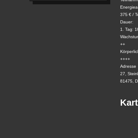
Energiea
375 € / T
Dauer:
1. Tag: 1
Wachstum
++
Körperlic
++++
Adresse
27, Stei
81475, D
Kar