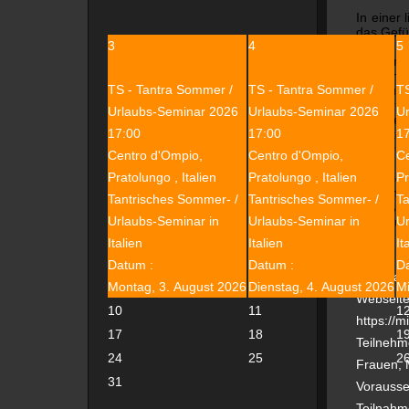
In einer
das Gefü
3
4
5
Mit der
sinnlich
TS - Tantra Sommer /
TS - Tantra Sommer /
TS
Yoni und
Berühru
Urlaubs-Seminar 2026
Urlaubs-Seminar 2026
U
Energien
17:00
17:00
1
innerste
Berührun
Centro d'Ompio,
Centro d'Ompio,
Ce
Pratolungo , Italien
Pratolungo , Italien
Pr
Wir zeig
Es geht 
Tantrisches Sommer- /
Tantrisches Sommer- /
Ta
genieße s
Urlaubs-Seminar in
Urlaubs-Seminar in
Ur
Wir freu
Italien
Italien
It
Datum :
Datum :
D
Informat
Montag, 3. August 2026
Dienstag, 4. August 2026
Mi
Webseit
10
11
1
https://m
17
18
1
Teilnehm
24
25
2
Frauen, 
31
Vorausse
Teilnahm