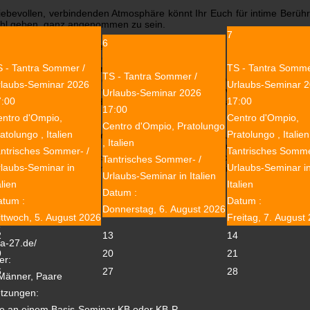
 liebevollen, verbindenden Atmosphäre könnt Ihr Euch für intime Ber
hl geben, ganz angenommen zu sein.
7
6
 Berührung der
Yoni
(des weiblichen Intimbereichs) oder des
Lingam
e, erotische, sexuelle Energie angesprochen – doch es werden noch w
 - Tantra Sommer /
TS - Tantra Somme
 Lingam ohne Ziel, in meditativer Langsamkeit und mit verehren
TS - Tantra Sommer /
ngen über lange Zeit genießen und Dich von Deinen Gefühlen üb
rlaubs-Seminar 2026
Urlaubs-Seminar 
iveau gleichsam zu schweben und zu gleiten - und vielleicht begegnes
Urlaubs-Seminar 2026
7:00
17:00
n Wesen und erfährst Heilung wo immer Du es gerade brauchst. Dabei
17:00
g öffnen möchtest ...
ntro d'Ompio,
Centro d'Ompio,
Centro d'Ompio, Pratolungo
atolungo , Italien
Pratolungo , Italien
en Dir im Detail wie Du Yoni und Lingam erforschen und verehren kanns
, Italien
auch um die spirituelle Dimension der intimen Berührung und Sexuali
ntrisches Sommer- /
Tantrisches Somme
ie. Nicht nur ein intimes, sondern vor allem ein emotionales Erlebnis.
Tantrisches Sommer- /
laubs-Seminar in
Urlaubs-Seminar i
en uns auf Dich und Deine Offenheit und begleiten Dich gerne auf dies
Urlaubs-Seminar in Italien
alien
Italien
Datum :
atum :
Datum :
Donnerstag, 6. August 2026
ion
ttwoch, 5. August 2026
Freitag, 7. August
e
2
13
14
ia-27.de/
9
20
21
er:
6
27
28
Männer, Paare
tzungen:
e an einem Basis-Seminar KB oder KB-P