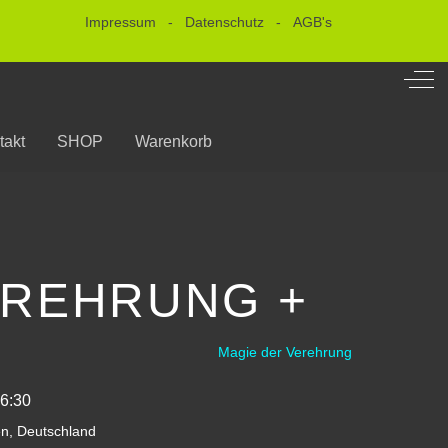
Impressum
-
Datenschutz
-
AGB's
Off-
takt
SHOP
Warenkorb
EREHRUNG +
Magie der Verehrung
6:30
, Deutschland