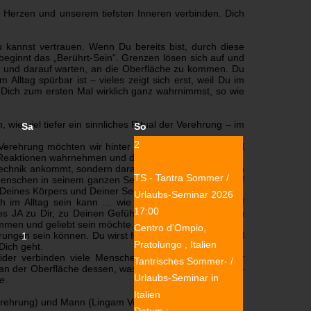
 Herzen und unserem tiefsten Inneren verbinden.
Dich
u kannst vertrauen.
Wenn Du bereits bist, durch diese
beginnt das „Berührt-Sein“. Grenzen lösen sich auf und
ind und darauf warten, an die Oberfläche zu kommen.
Du
m Alltag spürbar ist – vieles zeigt sich erst, weil Du im
 Dich zum ersten Mal wirklich ganz wahrnimmst, so wie
 wie viel tiefer ein sinnliches Ritual der Verehrung – im
Sa
So
2
r Verehrung möchten wir hinter diese Hülle schauen und
 Reaktionen wahrnehmen und da sein lassen.
echnik ankommt, sondern darauf, offen und authentisch
TS - Tantra Sommer /
enschen in seinem ganzen Sein zu verehren – und auf
ng Deines Körpers und Deiner Seele anzunehmen …
Urlaubs-Seminar 2026
h im Alltag sein kann … wie wichtig es ist, den Kopf
17:00
es JA zu Dir, zu Deinen Gefühlen und zu Berührungen
men und geliebt sein möchte.
Centro d'Ompio,
rungen sein können. Du wirst feststellen, wie berührend
1
Pratolungo , Italien
Dich geht.
leider verbinden viele Menschen dann auch mit dieser
Tantrisches Sommer- /
e an der Oberfläche dessen, was tatsächlich möglich ist –
Urlaubs-Seminar in
e
.
Italien
erehrung) und Mann (Lingam Verehrung).
Datum :