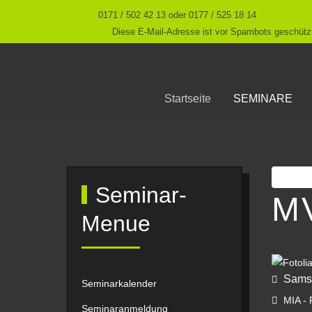
0171 / 502 42 13 oder 0177 / 525 18 14
Diese E-Mail-Adresse ist vor Spambots geschützt
Startseite
SEMINARE
Druc
Seminar-
M
Menue
Samst
Seminarkalender
MIA - R
Seminaranmeldung