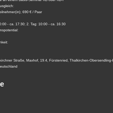
usgleich:
eilnehmer(in); 690 € / Paar
0:00 - ca. 17:30; 2. Tag: 10:00 - ca. 16:30
spotential:
hkeit:
nkirchner Straße, Maxhof, 19.4, Fürstenried, Thalkirchen-Obersendling
eutschland
te