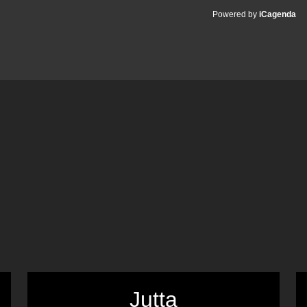
Powered by
iCagenda
Jutta