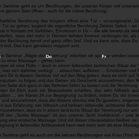
m Seminar geht es um Berührungen, die unseren Körper mit unserem
em ganzen Sein öffnen - auch für die intime Berührung.
heitliche Berührung des Körpers öffnet eine Tür – vorausgesetzt, D
e Tür zu gehen, beginnt die eigentliche Berührung Deines Selbst – es 
t in Kontakt mit Gefühlen, Emotionen in Dir – die alle bereits da s
tstellen, dass viel mehr in Deinem tiefsten Inneren verborgen ist, als i
er Berührung bereit und ganz offen bist. Und e
s kann sein, dass Du
ich bist. Das kann geradezu magisch sein.
em Seminar „
Magie der Verehrung
“ möchten wir spürbar werden lassen,
i
Do
Fr
h zu einer
Massage
– gehen kann.
rper ist eine Hülle – doch in einem liebevollen tantrischen Ritual de
, was sich dahinter verbirgt … abtauchen, auflösen … Emotionen und
ten Dir in diesem Seminar mit auf den Weg geben, dass es nicht auf T
 Impulsen zu folgen und das Geben als Geschenk anzunehmen, den M
ren Seite sich ganz in das Nehmen fallen zu lassen und die Verehru
ten für Dich auch ein Bewusstsein schaffen, das sehr hilfreich auc
alten … ein klares JA zur Begegnung zu finden, indem Du ein inner
… und anzunehmen, dass der Andere ebenso wie Du gesehen, angenom
en aus Erfahrung, wie hilfreich und heilsam liebevolle, achtsame Berüh
ahrzunehmen, dass es in einem tantrische Ritual der Verehrung nur um 
iff der „Tantra
Massage
“ ist aus unserer Sicht irreführend – und 
ung eine erotische
Massage
. Und mit dieser Interpretation bleiben si
egnung in liebevoller Achtsamkeit kann weit mehr sein als eine
Massag
m Seminar geht es auch um die intimen Berührungen von Frau (Yoni V