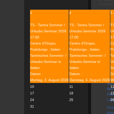
In diese
Partneri
3
4
5
Zur Anre
TS - Tantra Sommer /
TS - Tantra Sommer /
TS
„Wir
Berü
Urlaubs-Seminar 2026
Urlaubs-Seminar 2026
U
unse
17:00
17:00
1
Centro d'Ompio,
Centro d'Ompio,
Ce
Berü
schn
Pratolungo , Italien
Pratolungo , Italien
Pr
dire
Tantrisches Sommer- /
Tantrisches Sommer- /
Ta
sehr
Urlaubs-Seminar in
Urlaubs-Seminar in
Ur
sie 
Italien
Italien
It
werd
Datum :
Datum :
D
Berü
Montag, 3. August 2026
Dienstag, 4. August 2026
Mi
und
10
11
1
Berü
17
18
1
Phys
Lebe
24
25
2
31
Unse
Körp