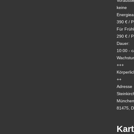
Vorausse
keine
Energiea
390 € / 
Für Früh
290 € / 
Dauer:
10:00 - c
Wachstum
+++
Körperlic
++
Adresse
Steinkirc
München
81475, D
Kar