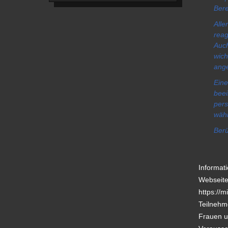
Bere
Alle
reag
Auch
wich
ang
Ein
bee
pers
währ
Berü
Informat
Webseit
https://m
Teilnehm
Frauen 