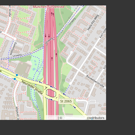
Leaflet
| ©
OpenStreetMap
contributors