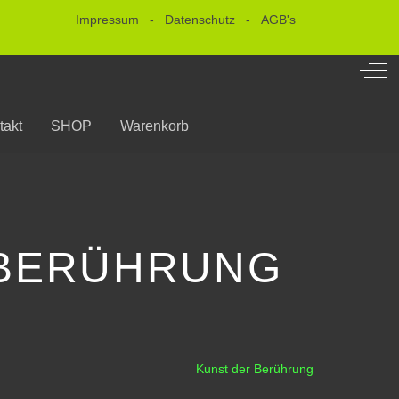
Impressum
-
Datenschutz
-
AGB's
Off-
takt
SHOP
Warenkorb
R BERÜHRUNG
Kunst der Berührung