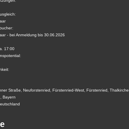
tzungen:
usgleich:
Paar
bucher:
Paar - bei Anmeldung bis 30.06.2026
a. 17:00
spotential:
hkeit:
hner Straße, Neuforstenried, Fürstenried-West, Fürstenried, Thalkirch
, Bayern
eutschland
te