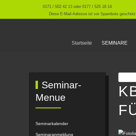
0171 / 502 42 13 oder 0177 / 525 18 14
Diese E-Mail-Adresse ist vor Spambots geschützt
Startseite
SEMINARE
Druc
Seminar-
K
Menue
F
Seminarkalender
Seminaranmeldung