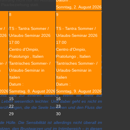
erührung nicht nur im Austausch mit dem Partner / der
 Paarbeziehung statt.
Sonntag, 2. August 2026
8
9
Anita Ericson):
r /
TS - Tantra Sommer /
TS - Tantra Sommer /
Und nur wer berührt wird, kann auch gehalten werden.
n sie wie die Luft zum Atmen – sie sind die Basis für
2026
Urlaubs-Seminar 2026
Urlaubs-Seminar 2026
s nach körperlicher Nähe und Geborgenheit nicht hat.
17:00
17:00
Centro d'Ompio,
Centro d'Ompio,
 Fülle von Ausdrucksmöglichkeiten, die beim Gegenüber
ng. Über Berührung vermittelte Botschaften haben eine
Pratolungo , Italien
Pratolungo , Italien
fassen lassen, transportiert eine Berührung Emotionen
r- /
Tantrisches Sommer- /
Tantrisches Sommer- /
n können, zu denen wir sonst kaum Zugang finden, sind
n
Urlaubs-Seminar in
Urlaubs-Seminar in
effen uns Gefühle, die durch Berührungen hervorgerufen
Italien
Italien
Datum :
Datum :
Fluss. Berührungen regen die Selbstheilungskräfte an
 2026
Samstag, 8. August 2026
Sonntag, 9. August 2026
wichts und zur inneren Balance. Wenn wir mehr auf
15
16
 Leben wesentlich leichter. Und dabei geht es nicht im
22
23
erührungen, die die Seele berühren und den Fluss der
29
30
Hülle. Die Sensibilität ist allerdings nicht überall im
itzen, den Brustwarzen und im Intimbereich – in diesen