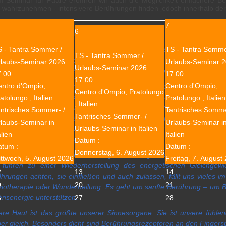
m Seminar für Paare eröffnen wir auch die Möglichkeit einfachere B
n wahrzunehmen - intensivere Berührungen finden jedoch innerhalb der
7
6
gung einige Passagen aus:
Der unberührte Mensch
(Cem Ekmekcioglu, 
 - Tantra Sommer /
TS - Tantra Somme
 alle brauchen Halt im Leben. Dieser Halt gibt uns Geborgenheit. 
TS - Tantra Sommer /
hrungen geben uns Halt in der Unendlichkeit des Seins – wir brauche
rlaubs-Seminar 2026
Urlaubs-Seminar 
Urlaubs-Seminar 2026
r seelisches Wohlbefinden. Es gibt keinen Menschen, der das Bedürfni
7:00
17:00
17:00
ntro d'Ompio,
Centro d'Ompio,
hrung ist die erste Sprache, die wir lernen und sie bietet uns eine
Centro d'Ompio, Pratolungo
eller und intensiver ankommen, als jede andere Form der Verständigu
atolungo , Italien
Pratolungo , Italien
, Italien
kte Wirkung – und während sich Gefühle nicht immer leicht in Worte 
ntrisches Sommer- /
Tantrisches Somme
Tantrisches Sommer- /
 zuverlässig. Und weil Berührungen an Bereichen unserer Seele rühre
laubs-Seminar in
Urlaubs-Seminar i
Urlaubs-Seminar in Italien
sehr mächtig. Oft sind wir uns dessen nicht bewusst – und deshalb tr
alien
Italien
en, oft völlig überraschend.
Datum :
atum :
Datum :
Donnerstag, 6. August 2026
hrungen wecken die Lebensenergie und bringen sie in Bewegung, in 
ttwoch, 5. August 2026
Freitag, 7. August
 führen zu einer Wiederherstellung des energetischen Gleichge
2
13
14
hrungen achten, sie einfließen und auch zulassen, fällt uns vieles im
9
20
21
iotherapie oder Wunderheilung. Es geht um sanfte Berührung – um B
nsenergie unterstützen.
6
27
28
re Haut ist das größte unserer Sinnesorgane. Sie ist unsere fühlende 
er gleich. Besonders dicht sind Berührungsrezeptoren an den Fingersp