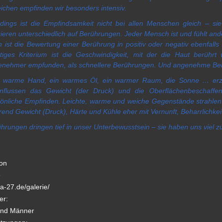
ichen empfinden wir besonders intensiv.
rdings ist die Empfindsamkeit nicht bei allen Menschen gleich – si
ieren unterschiedlich auf Berührungen. Jeder Mensch ist und fühlt a
 ist die Bewertung einer Berührung in positiv oder negativ ebenfalls 
tiges Kriterium ist die Geschwindigkeit, mit der die Haut berühr
enehmer empfunden, als schnellere Berührungen. Und angenehme Ber
e warme Hand, ein warmes Öl, ein warmer Raum, die Sonne … erzeu
influssen das Gewicht (der Druck) und die Oberflächenbeschaff
önliche Empfinden. Leichte, warme und weiche Gegenstände strahle
end Gewicht (Druck), Härte und Kühle eher mit Vernunft, Beharrlichkei
hrungen dringen tief in unser Unterbewusstsein – sie haben uns viel 
ion
e
ia-27.de/galerie/
er:
und Männer