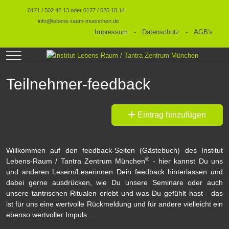
0171 / 502 42 13 oder 0177 / 525 18 14
info@lebens-raum-muenchen.de
Impressum
-
Datenschutz
-
AGB's
Mobile Menu Toggle
Teilnehmer-feedback
Eintrag hinzufügen
Willkommen auf den feedback-Seiten (Gästebuch) des Institut
®
Lebens-Raum / Tantra Zentrum München
- hier kannst Du uns
und anderen Lesern/Leserinnen Dein feedback hinterlassen und
dabei gerne ausdrücken, wie Du unsere Seminare oder auch
unsere tantrischen Ritualen erlebt und was Du gefühlt hast - das
ist für uns eine wertvolle Rückmeldung und für andere vielleicht ein
ebenso wertvoller Impuls ...