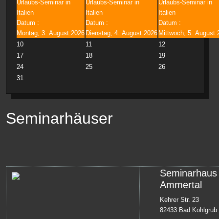
Urlaubs-Seminar in
Urlaubs-Seminar in
Urlaubs-Seminar in
Italien
Italien
Italien
Datum :
Datum :
Datum :
Montag, 3. August 2026
Dienstag, 4. August 2026
Mittwoch, 5. August 
10
11
12
17
18
19
24
25
26
31
Seminarhäuser
Seminarhaus
Ammertal
Kehrer Str. 23
82433 Bad Kohlgrub