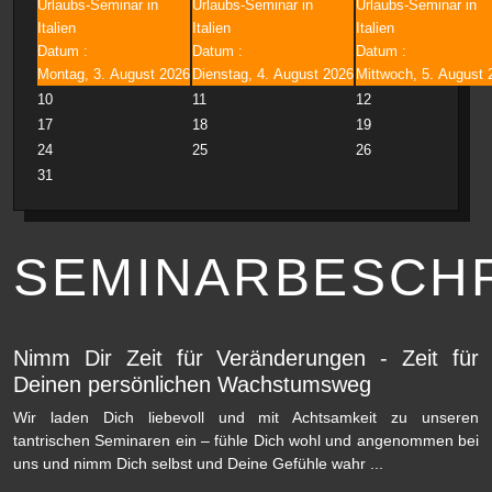
Urlaubs-Seminar in
Urlaubs-Seminar in
Urlaubs-Seminar in
Italien
Italien
Italien
Datum :
Datum :
Datum :
Montag, 3. August 2026
Dienstag, 4. August 2026
Mittwoch, 5. August 
10
11
12
17
18
19
24
25
26
31
SEMINARBESCH
Nimm Dir Zeit für Veränderungen - Zeit für
Deinen persönlichen Wachstumsweg
Wir laden Dich liebevoll und mit Achtsamkeit zu unseren
tantrischen Seminaren ein – fühle Dich wohl und angenommen bei
uns und nimm Dich selbst und Deine Gefühle wahr ...